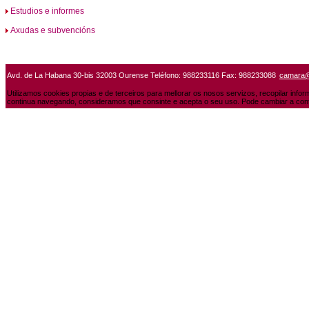
Estudios e informes
Axudas e subvencións
Avd. de La Habana 30-bis 32003 Ourense Teléfono: 988233116 Fax: 988233088
camara
Utilizamos cookies propias e de terceiros para mellorar os nosos servizos, recopilar info
continua navegando, consideramos que consinte e acepta o seu uso. Pode cambiar a conf