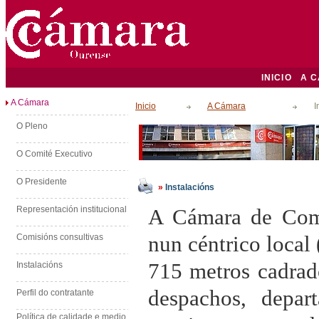
INICIO
A 
A Cámara
Inicio
A Cámara
I
O Pleno
O Comité Executivo
O Presidente
»
Instalacións
Representación institucional
A Cámara de Comer
Comisións consultivas
nun céntrico local 
715 metros cadrado
Instalacións
despachos, depar
Perfil do contratante
Política de calidade e medio