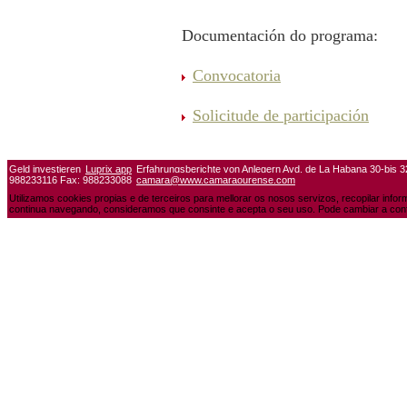
Documentación do programa:
Convocatoria
Solicitude de participación
Geld investieren
Luprix app
Erfahrungsberichte von Anlegern Avd. de La Habana 30-bis 
988233116 Fax: 988233088
camara@www.camaraourense.com
Utilizamos cookies propias e de terceiros para mellorar os nosos servizos, recopilar info
continua navegando, consideramos que consinte e acepta o seu uso. Pode cambiar a conf