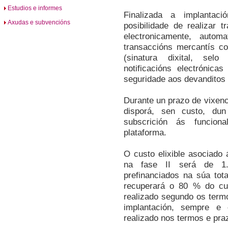
Estudios e informes
Finalizada a implantaci
Axudas e subvencións
posibilidade de realizar t
electronicamente, autom
transaccións mercantís co
(sinatura dixital, sel
notificacións electrónica
seguridade aos devanditos 
Durante un prazo de vixenc
disporá, sen custo, du
subscrición ás funcion
plataforma.
O custo elixible asociado 
na fase II será de 1.
prefinanciados na súa tot
recuperará o 80 % do cus
realizado segundo os term
implantación, sempre e 
realizado nos termos e pra