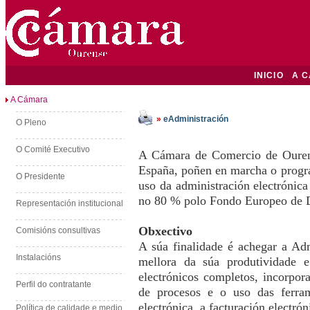
INICIO
A 
A Cámara
»
eAdministración
O Pleno
O Comité Executivo
A Cámara de Comercio de Ouren
España, poñen en marcha o progr
O Presidente
uso da administración electrónica
no 80 % polo Fondo Europeo de
Representación institucional
Obxectivo
Comisións consultivas
A súa finalidade é achegar a Ad
Instalacións
mellora da súa produtividade e
electrónicos completos, incorpor
Perfil do contratante
de procesos e o uso das ferram
electrónica, a facturación electróni
Política de calidade e medio