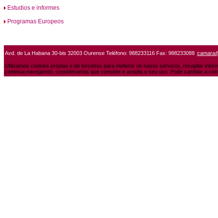
Estudios e informes
Programas Europeos
Avd. de La Habana 30-bis 32003 Ourense Teléfono: 988233116 Fax: 988233088
camara
Utilizamos cookies propias e de terceiros para mellorar os nosos servizos, recopilar info
continua navegando, consideramos que consinte e acepta o seu uso. Pode cambiar a conf