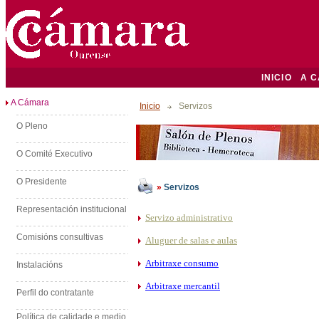
INICIO
A 
A Cámara
Inicio
Servizos
O Pleno
O Comité Executivo
O Presidente
»
Servizos
Representación institucional
Servizo administrativo
Comisións consultivas
Aluguer de salas e aulas
Arbitraxe consumo
Instalacións
Arbitraxe mercantil
Perfil do contratante
Política de calidade e medio