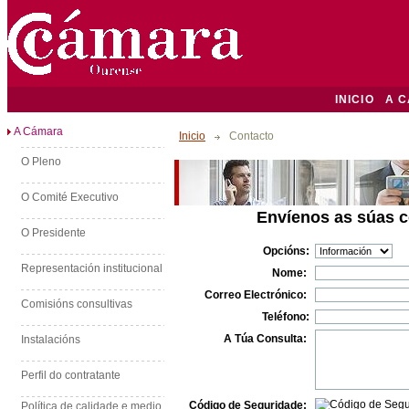
INICIO
A 
A Cámara
Inicio
Contacto
O Pleno
O Comité Executivo
Envíenos as súas c
O Presidente
Opcións:
Representación institucional
Nome:
Correo Electrónico:
Comisións consultivas
Teléfono:
A Túa Consulta:
Instalacións
Perfil do contratante
Código de Seguridade:
Política de calidade e medio