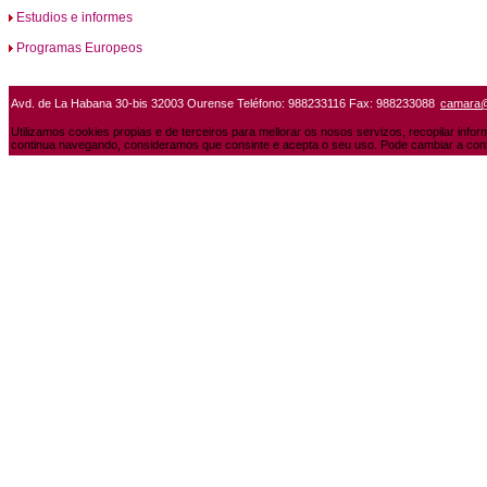
Estudios e informes
Programas Europeos
Avd. de La Habana 30-bis 32003 Ourense Teléfono: 988233116 Fax: 988233088
camara
Utilizamos cookies propias e de terceiros para mellorar os nosos servizos, recopilar info
continua navegando, consideramos que consinte e acepta o seu uso. Pode cambiar a conf