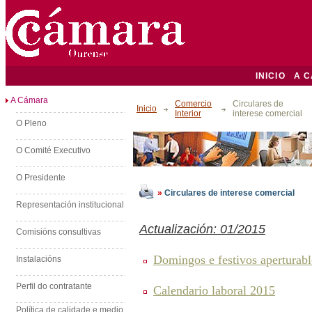
INICIO
A 
A Cámara
Comercio
Circulares de
Inicio
Interior
interese comercial
O Pleno
O Comité Executivo
O Presidente
»
Circulares de interese comercial
Representación institucional
Actualización: 01/2015
Comisións consultivas
Domingos e festivos aperturab
Instalacións
Perfil do contratante
Calendario laboral 2015
Política de calidade e medio