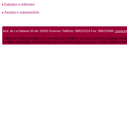
Estudios e informes
Axudas e subvencións
Avd. de La Habana 30-bis 32003 Ourense Teléfono: 988233116 Fax: 988233088
camara
Utilizamos cookies propias e de terceiros para mellorar os nosos servizos, recopilar info
continua navegando, consideramos que consinte e acepta o seu uso. Pode cambiar a conf