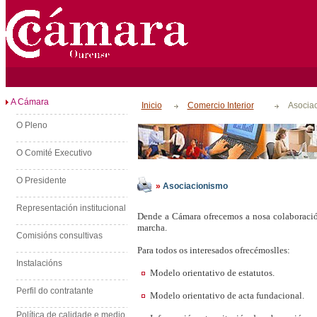
A Cámara
Inicio
Comercio Interior
Asocia
O Pleno
O Comité Executivo
O Presidente
»
Asociacionismo
Representación institucional
Dende a Cámara ofrecemos a nosa colaboración 
marcha.
Comisións consultivas
Para todos os interesados ofrecémoslles:
Instalacións
Modelo orientativo de estatutos.
Perfil do contratante
Modelo orientativo de acta fundacional.
Política de calidade e medio