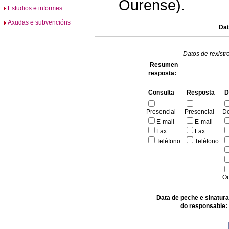
Ourense).
Estudios e informes
Axudas e subvencións
Dat
Datos de rexistr
Resumen
resposta:
Consulta
Resposta
D
Presencial
Presencial
De
E-mail
E-mail
Fax
Fax
Teléfono
Teléfono
Ou
Data de peche e sinatura
do responsable: