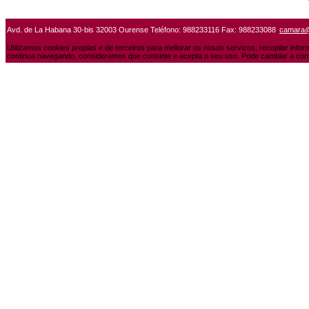
Avd. de La Habana 30-bis 32003 Ourense Teléfono: 988233116 Fax: 988233088
camara
Utilizamos cookies propias e de terceiros para mellorar os nosos servizos, recopilar info
continua navegando, consideramos que consinte e acepta o seu uso. Pode cambiar a conf