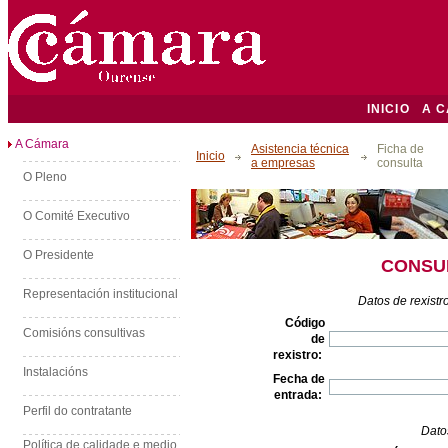
INICIO
A 
A Cámara
Asistencia técnica
Ficha de
Inicio
a empresas
consulta
O Pleno
O Comité Executivo
O Presidente
CONSU
Representación institucional
Datos de rexistr
Código
Comisións consultivas
de
rexistro:
Instalacións
Fecha de
entrada:
Perfil do contratante
Dato
Política de calidade e medio