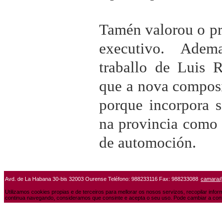
Tamén valorou o pr
executivo. Adem
traballo de Luis 
que a nova composi
porque incorpora s
na provincia como a
de automoción.
Avd. de La Habana 30-bis 32003 Ourense Teléfono: 988233116 Fax: 988233088
camara
Utilizamos cookies propias e de terceiros para mellorar os nosos servizos, recopilar info
continua navegando, consideramos que consinte e acepta o seu uso. Pode cambiar a conf