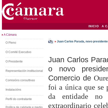
INICIO
A 
A Cámara
»
Juan Carlos Parada, novo president
O Pleno
O Comité Executivo
Juan Carlos Par
O Presidente
o novo presid
Representación institucional
Comercio de
Oure
Comisións consultivas
foi a única que se 
Instalacións
da entidade no 
Perfil do contratante
extraordinario cele
Política de calidade e medio