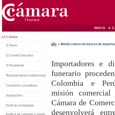
INICIO
A 
A Cámara
»
Misión comercial inversa de importad
O Pleno
O Comité Executivo
Importadores e di
O Presidente
funerario procede
Representación institucional
Colombia e Perú
Comisións consultivas
misión comercial 
Instalacións
Cámara de Comerci
Perfil do contratante
desenvolverá en
Política de calidade e medio