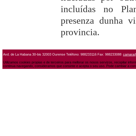
incluídas no Pl
presenza dunha v
provincia.
Avd. de La Habana 30-bis 32003 Ourense Teléfono: 988233116 Fax: 988233088
camara
Utilizamos cookies propias e de terceiros para mellorar os nosos servizos, recopilar info
continua navegando, consideramos que consinte e acepta o seu uso. Pode cambiar a conf