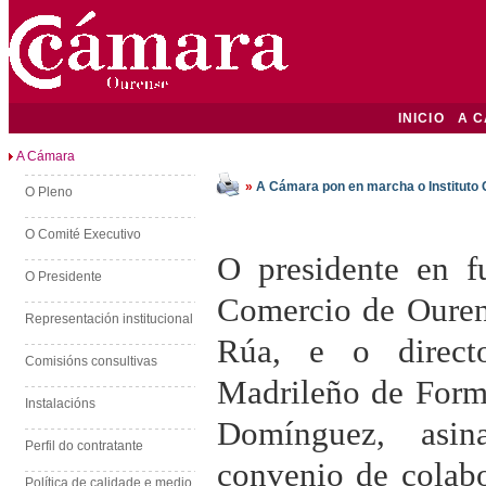
INICIO
A 
A Cámara
»
A Cámara pon en marcha o Instituto
O Pleno
O Comité Executivo
O presidente en 
O Presidente
Comercio de Ouren
Representación institucional
Rúa, e o directo
Comisións consultivas
Madrileño de Form
Instalacións
Domínguez, asi
Perfil do contratante
convenio de colabo
Política de calidade e medio