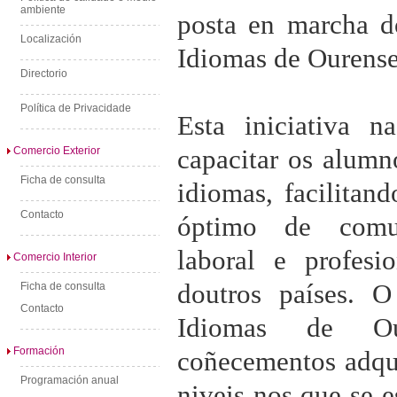
ambiente
posta en marcha d
Localización
Idiomas de Ourense
Directorio
Política de Privacidade
Esta iniciativa n
capacitar os alumn
Comercio Exterior
Ficha de consulta
idiomas, facilitan
Contacto
óptimo de comu
laboral e profesio
Comercio Interior
doutros países. O
Ficha de consulta
Contacto
Idiomas de Ou
Formación
coñecementos adqui
Programación anual
niveis nos que se e