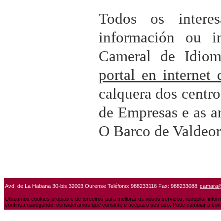
Todos os intere
información ou in
Cameral de Idiom
portal en internet
calquera dos centro
de Empresas e as an
O Barco de Valdeor
Avd. de La Habana 30-bis 32003 Ourense Teléfono: 988233116 Fax: 988233088
camara
Utilizamos cookies propias e de terceiros para mellorar os nosos servizos, recopilar info
continua navegando, consideramos que consinte e acepta o seu uso. Pode cambiar a conf