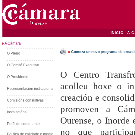
INICIO
A 
A Cámara
»
Comeza un novo programa de creaci
O Pleno
O Comité Executivo
O Centro Transfr
O Presidente
acolleu hoxe o i
Representación institucional
creación e consoli
Comisións consultivas
promoven a Cám
Instalacións
Ourense, o Inorde 
Perfil do contratante
no que particip
Política de calidade e medio