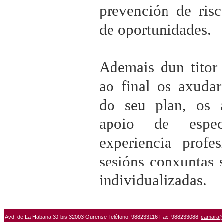
prevención de ris
de oportunidades.
Ademais dun titor
ao final os axuda
do seu plan, os a
apoio de espec
experiencia profe
sesións conxuntas 
individualizadas.
Avd. de La Habana 30-bis 32003 Ourense Teléfono: 988233116 Fax: 988233088
camara