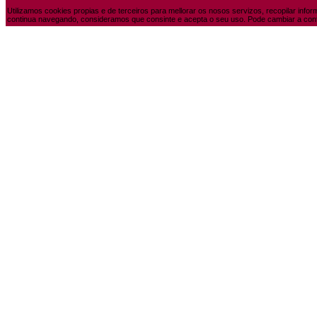
Utilizamos cookies propias e de terceiros para mellorar os nosos servizos, recopilar info
continua navegando, consideramos que consinte e acepta o seu uso. Pode cambiar a conf