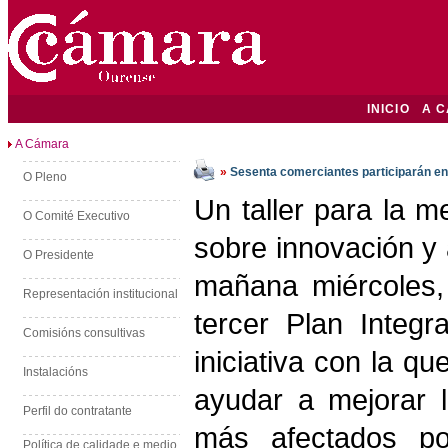
INICIO
A 
A Cámara
»
Sesenta comerciantes participarán en 
O Pleno
Un taller para la m
O Comité Executivo
sobre innovación y 
O Presidente
mañana miércoles, 
Representación institucional
tercer Plan Integ
Comisións consultivas
iniciativa con la 
Instalacións
ayudar a mejorar l
Perfil do contratante
más afectados po
Política de calidade e medio