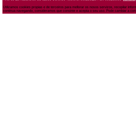
Utilizamos cookies propias e de terceiros para mellorar os nosos servizos, recopilar info
continua navegando, consideramos que consinte e acepta o seu uso. Pode cambiar a conf