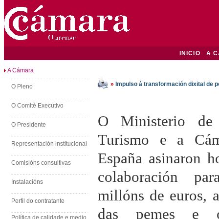
INICIO
A 
A Cámara
»
Impulso á transformación dixital de
O Pleno
O Comité Executivo
O Ministerio de 
O Presidente
Turismo e a Cám
Representación institucional
España asinaron h
Comisións consultivas
colaboración pa
Instalacións
millóns de euros, a
Perfil do contratante
das pemes e o
Política de calidade e medio