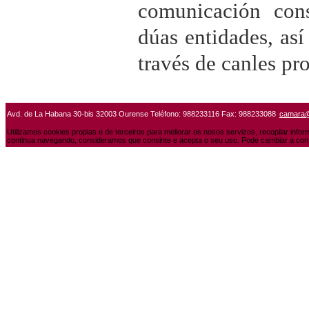
comunicación con
dúas entidades, as
través de canles pro
Avd. de La Habana 30-bis 32003 Ourense Teléfono: 988233116 Fax: 988233088
camara
Utilizamos cookies propias e de terceiros para mellorar os nosos servizos, recopilar info
continua navegando, consideramos que consinte e acepta o seu uso. Pode cambiar a conf