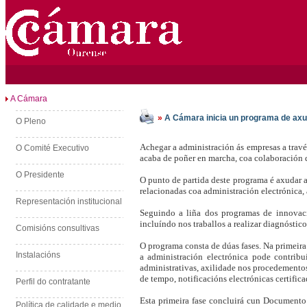
A Cámara
»
A Cámara inicia un programa de axu
O Pleno
Achegar a administración ás empresas a travé
O Comité Executivo
acaba de poñer en marcha, coa colaboración
O Presidente
O punto de partida deste programa é axudar a
relacionadas coa administración electrónica, 
Representación institucional
Seguindo a liña dos programas de innovaci
incluíndo nos traballos a realizar diagnósti
Comisións consultivas
O programa consta de dúas fases. Na primeira
Instalacións
a administración electrónica pode contribu
administrativas, axilidade nos procedementos 
de tempo, notificacións electrónicas certifica
Perfil do contratante
Esta primeira fase concluirá cun Documento
Política de calidade e medio