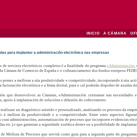
INICIO
A CÁMARA
OF
das para implantar a administración electrónica nas empresas
s de servizos electrónicos completos é a finalidade do programa
eAdministración
,
 da Cámara de Comercio de España e o cofinanciamento dos fondos europeos FEDE
s pemes a mellorar a súa produtividade e competitividade, incorporando á súa acti
a facturación electrónica e a firma dixital, para o cal poderán dispoñer de axudas 
ón que desenvolven as Cámaras, eAdministración centrarase nas necesidades esp
cos, apoio á implantación de solucións e difusión do coñecemento.
 realízase un diagnóstico asistido e personalizado, analizando os procesos da empr
ír á mellora da produtividade e a competitividade. Entre estes aspectos figura
coas administracións, automatización de procesos que incorporen evidencias electró
das etc.) e que garantan a seguridade xurídica destes ou a posibilidade de implantar
 de Mellora de Procesos que servirá como guía para a segunda parte do programa,