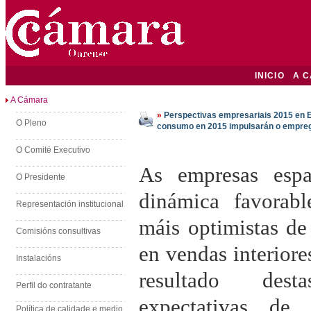
INICIO
A 
A Cámara
»
Perspectivas empresariais 2015 en E
O Pleno
consumo en 2015 impulsarán o empre
O Comité Executivo
As empresas espa
O Presidente
dinámica favorabl
Representación institucional
máis optimistas de
Comisións consultivas
en vendas interior
Instalacións
resultado dest
Perfil do contratante
expectativas de
Política de calidade e medio