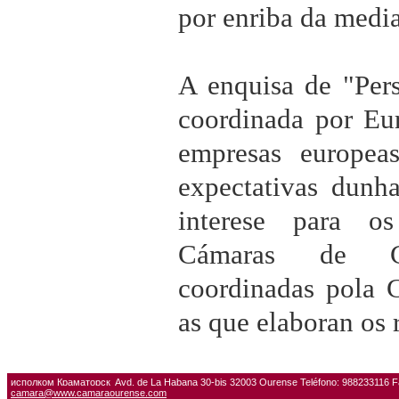
por enriba da medi
A enquisa de "Pers
coordinada por Eu
empresas europea
expectativas dunha
interese para o
Cámaras de Co
coordinadas pola 
as que elaboran os 
исполком Краматорск
Avd. de La Habana 30-bis 32003 Ourense Teléfono: 988233116 
camara@www.camaraourense.com