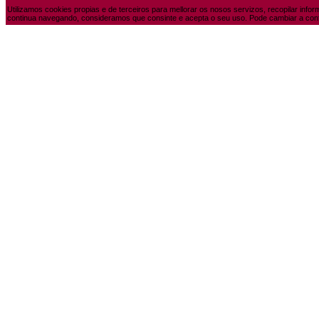
Utilizamos cookies propias e de terceiros para mellorar os nosos servizos, recopilar info
continua navegando, consideramos que consinte e acepta o seu uso. Pode cambiar a conf