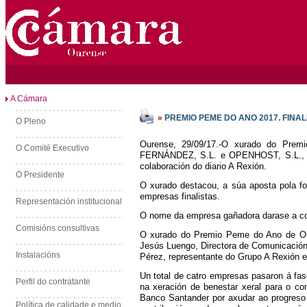
A Cámara
»
PREMIO PEME DO ANO 2017. FINA
O Pleno
Ourense, 29/09/17.-O xurado do P
O Comité Executivo
FERNÁNDEZ, S.L. e OPENHOST, S.L., co
colaboración do diario A Rexión.
O Presidente
O xurado destacou, a súa aposta pola fo
empresas finalistas.
Representación institucional
O nome da empresa gañadora darase a co
Comisións consultivas
O xurado do Premio Peme do Ano de Our
Jesús Luengo, Directora de Comunicació
Instalacións
Pérez, representante do Grupo A Rexión 
Un total de catro empresas pasaron á fa
Perfil do contratante
na xeración de benestar xeral para o c
Banco Santander por axudar ao progreso 
Política de calidade e medio