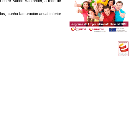
n entre Banco Santander, a rede de
 cunha facturación anual inferior