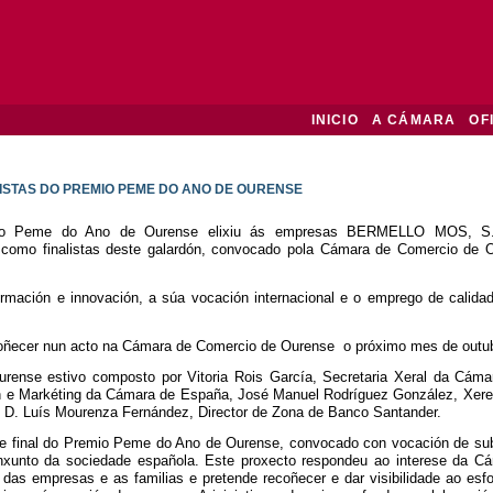
INICIO
A CÁMARA
OF
LISTAS DO PREMIO PEME DO ANO DE OURENSE
remio Peme do Ano de Ourense elixiu ás empresas BERMELLO MOS,
mo finalistas deste galardón, convocado pola Cámara de Comercio de O
rmación e innovación, a súa vocación internacional e o emprego de calidad
ñecer nun acto na Cámara de Comercio de Ourense o próximo mes de outub
ense estivo composto por Vitoria Rois García, Secretaria Xeral da Cám
n e Markéting da Cámara de España, José Manuel Rodríguez González, Xere
e D. Luís Mourenza Fernández, Director de Zona de Banco Santander.
se final do Premio Peme do Ano de Ourense, convocado con vocación de su
onxunto da sociedade española. Este proxecto respondeu ao interese da 
das empresas e as familias e pretende recoñecer e dar visibilidade ao esfo