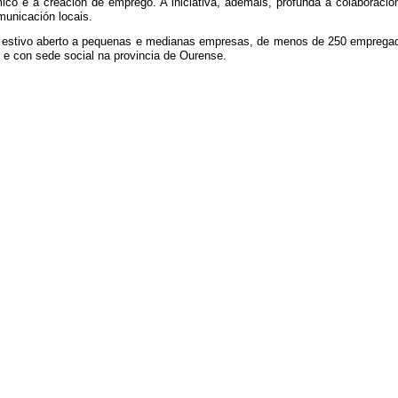
co e á creación de emprego. A iniciativa, ademais, profunda a colaboració
unicación locais.
stivo aberto a pequenas e medianas empresas, de menos de 250 empregados,
 e con sede social na provincia de Ourense.