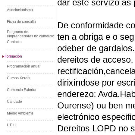
dar este servizo ás
Asociacionismo
Ficha de consulta
De conformidade co
Programa de
ten a obriga e o se
emprendedores no comercio
Contacto
odeber de gardalos.
Formación
dereitos de acceso,
Programación anual
rectificación,cancel
Cursos Xerais
dirixíndose por escr
Comercio Exterior
enderezo: Avda.Hab
Calidade
Ourense) ou ben me
Medio Ambiente
electrónico especif
I+D+i
Dereitos LOPD no s