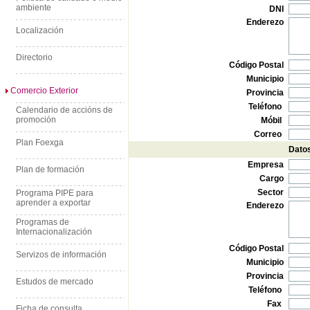
ambiente
DNI
Enderezo
Localización
Directorio
Código Postal
Municipio
Comercio Exterior
Provincia
Teléfono
Calendario de accións de
promoción
Móbil
Correo
Plan Foexga
Datos
Empresa
Plan de formación
Cargo
Sector
Programa PIPE para
aprender a exportar
Enderezo
Programas de
Internacionalización
Código Postal
Servizos de información
Municipio
Provincia
Estudos de mercado
Teléfono
Fax
Ficha de consulta