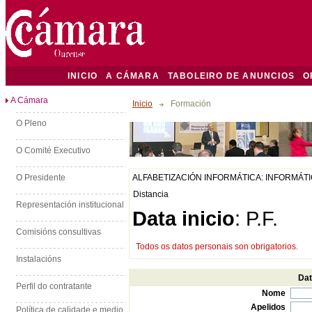
INICIO
A CÁMARA
TABOLEIRO DE ANUNCIOS
O
A Cámara
Inicio
Formación
O Pleno
O Comité Executivo
O Presidente
ALFABETIZACIÓN INFORMÁTICA: INFORMÁTI
Distancia
Representación institucional
Data inicio
: P.F.
Comisións consultivas
Todos os datos personais son obrigatorios.
Instalacións
Dat
Perfil do contratante
Nome
Apelidos
Política de calidade e medio