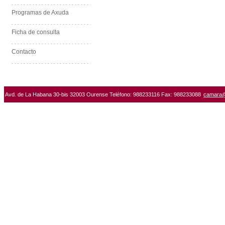
Programas de Axuda
Ficha de consulta
Contacto
Avd. de La Habana 30-bis 32003 Ourense Teléfono: 988233116 Fax: 988233088
camara