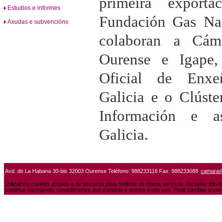
primeira export
Estudios e informes
Fundación Gas Na
Axudas e subvencións
colaboran a Cám
Ourense e Igape
Oficial de Enxeñ
Galicia e o Clúste
Información e a
Galicia.
Avd. de La Habana 30-bis 32003 Ourense Teléfono: 988233116 Fax: 988233088
camara
Utilizamos cookies propias e de terceiros para mellorar os nosos servizos, recopilar info
continua navegando, consideramos que consinte e acepta o seu uso. Pode cambiar a conf