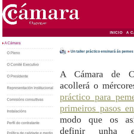
INICIO
A 
A Cámara
»
Un taller práctico ensinará ás pemes
O Pleno
O Comité Executivo
A Cámara de Co
O Presidente
acollerá o mércore
Representación institucional
práctico para pem
Comisións consultivas
primeiros pasos en
Instalacións
modo que os asi
Perfil do contratante
definir unha e
Política de calidade e medio