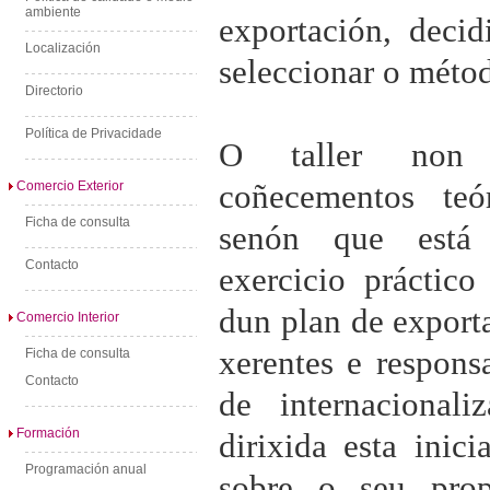
ambiente
exportación, decid
Localización
seleccionar o métod
Directorio
Política de Privacidade
O taller non p
coñecementos teó
Comercio Exterior
Ficha de consulta
senón que está
Contacto
exercicio práctico
dun plan de exporta
Comercio Interior
xerentes e respons
Ficha de consulta
Contacto
de internacionali
Formación
dirixida esta inici
Programación anual
sobre o seu pro